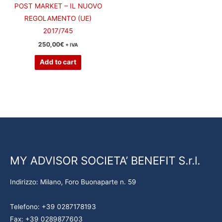
POST MARKET – IL NUOVO
REGOLAMENTO (UE)
2017/745
250,00
€
+ IVA
Add to cart
MY ADVISOR SOCIETA’ BENEFIT S.r.l.
Indirizzo: Milano, Foro Buonaparte n. 59
Telefono: +39 0287178193
Fax: +39 0289877603