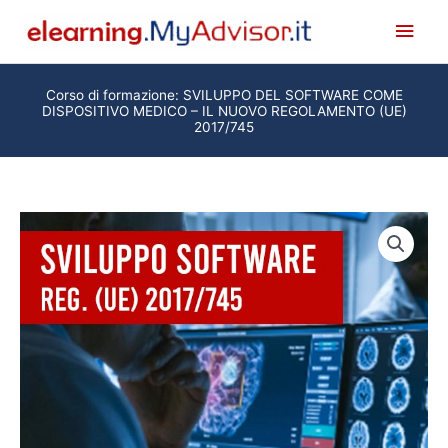
Vai
Men
al
princ
contenuto
Corso di formazione: SVILUPPO DEL SOFTWARE COME
DISPOSITIVO MEDICO – IL NUOVO REGOLAMENTO (UE)
2017/745
Corso
di
formazione:
SVILUPPO
DEL
SOFTWARE
COME
DISPOSITIVO
MEDICO
-