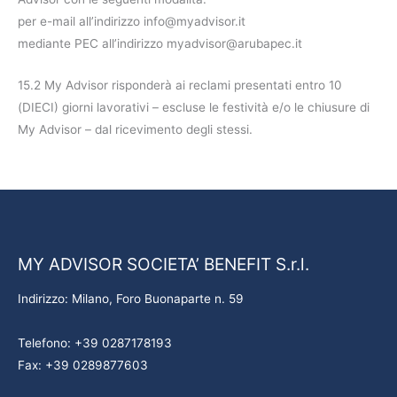
per e-mail all’indirizzo info@myadvisor.it
mediante PEC all’indirizzo myadvisor@arubapec.it
15.2 My Advisor risponderà ai reclami presentati entro 10
(DIECI) giorni lavorativi – escluse le festività e/o le chiusure di
My Advisor – dal ricevimento degli stessi.
MY ADVISOR SOCIETA’ BENEFIT S.r.l.
Indirizzo: Milano, Foro Buonaparte n. 59
Telefono: +39 0287178193
Fax: +39 0289877603