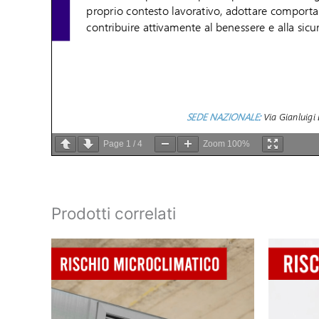
Page
1
/
4
Zoom
100%
Prodotti correlati