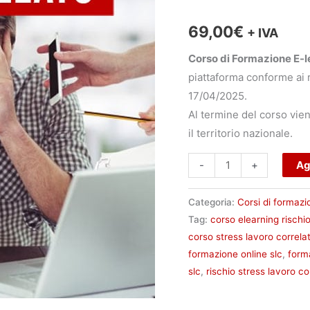
Lavoro
Correlato
69,00
€
+ IVA
quantità
Corso di Formazione E-l
piattaforma conforme ai r
17/04/2025.
Al termine del corso vien
il territorio nazionale.
Ag
-
+
Categoria:
Corsi di formazi
Tag:
corso elearning rischi
corso stress lavoro correla
formazione online slc
,
form
slc
,
rischio stress lavoro co