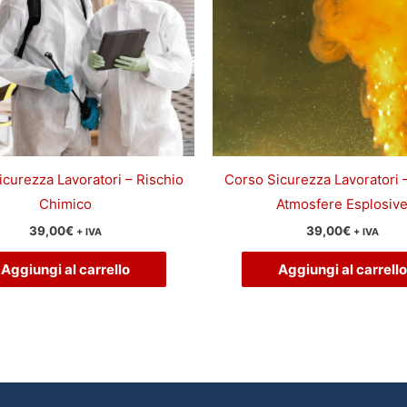
curezza Lavoratori – Rischio
Corso Sicurezza Lavoratori 
Chimico
Atmosfere Esplosiv
39,00
€
39,00
€
+ IVA
+ IVA
Aggiungi al carrello
Aggiungi al carrello