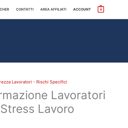
CHER
CONTATTI
AREA AFFILIATI
ACCOUNT
0
ezza Lavoratori - Rischi Specifici
rmazione Lavoratori
 Stress Lavoro