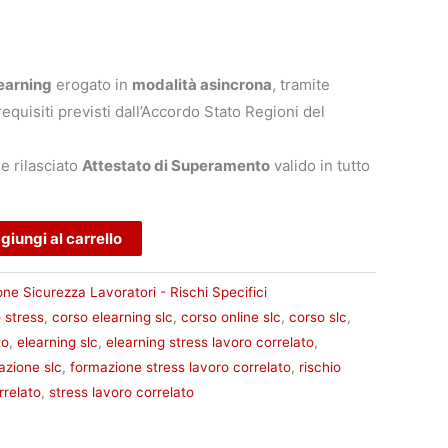
earning
erogato in
modalità asincrona
, tramite
equisiti previsti dall’Accordo Stato Regioni del
e rilasciato
Attestato di Superamento
valido in tutto
Alternative:
giungi al carrello
one Sicurezza Lavoratori - Rischi Specifici
o stress
,
corso elearning slc
,
corso online slc
,
corso slc
,
to
,
elearning slc
,
elearning stress lavoro correlato
,
azione slc
,
formazione stress lavoro correlato
,
rischio
rrelato
,
stress lavoro correlato