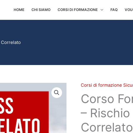
HOME
CHI SIAMO
CORSI DI FORMAZIONE
FAQ
VOU
 Correlato
Corsi di formazione Sicur
Corso
Corso Fo
Formazione
Lavoratori
– Rischio
-
Rischio
Correlato
Stress