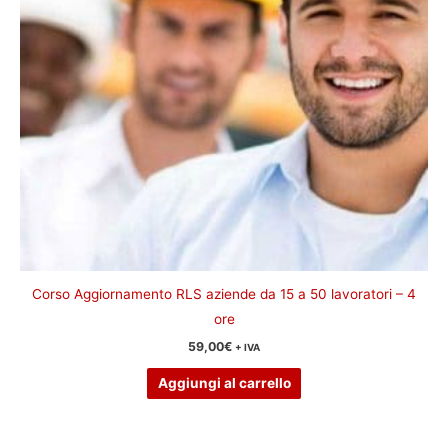
Corso Aggiornamento RLS aziende da 15 a 50 lavoratori – 4
ore
59,00
€
+ IVA
Aggiungi al carrello