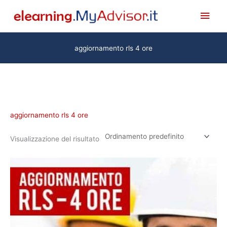
Vai
Men
al
princ
contenuto
aggiornamento rls 4 ore
aggiornamento rls 4 ore
Visualizzazione del risultato