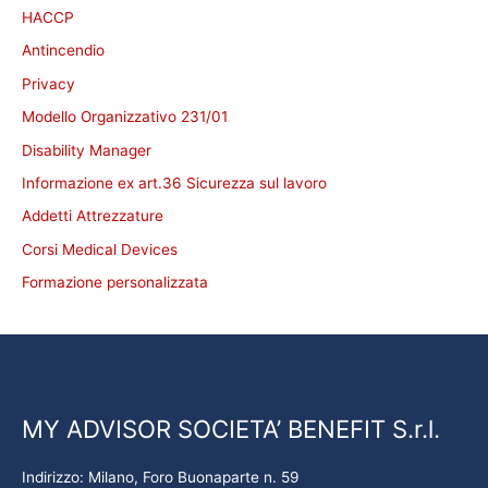
HACCP
Antincendio
Privacy
Modello Organizzativo 231/01
Disability Manager
Informazione ex art.36 Sicurezza sul lavoro
Addetti Attrezzature
Corsi Medical Devices
Formazione personalizzata
MY ADVISOR SOCIETA’ BENEFIT S.r.l.
Indirizzo: Milano, Foro Buonaparte n. 59