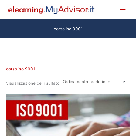
Vai
Men
al
princ
contenuto
corso iso 9001
corso iso 9001
Visualizzazione del risultato