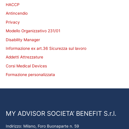
HACCP
Antincendio
Privacy
Modello Organizzativo 231/01
Disability Manager
Informazione ex art.36 Sicurezza sul lavoro
Addetti Attrezzature
Corsi Medical Devices
Formazione personalizzata
MY ADVISOR SOCIETA’ BENEFIT S.r.l.
Indirizzo: Milano, Foro Buonaparte n. 59