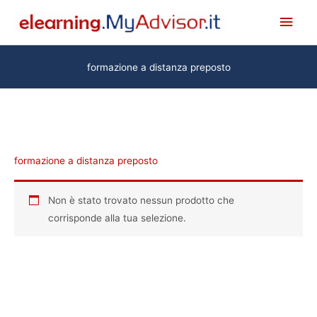
Vai
Men
al
princ
contenuto
formazione a distanza preposto
formazione a distanza preposto
Non è stato trovato nessun prodotto che
corrisponde alla tua selezione.