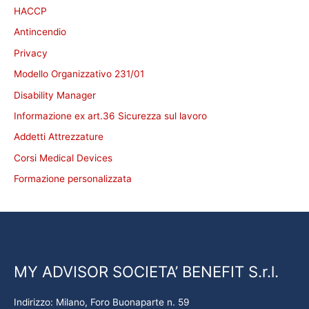
HACCP
Antincendio
Privacy
Modello Organizzativo 231/01
Disability Manager
Informazione ex art.36 Sicurezza sul lavoro
Addetti Attrezzature
Corsi Medical Devices
Formazione personalizzata
MY ADVISOR SOCIETA’ BENEFIT S.r.l.
Indirizzo: Milano, Foro Buonaparte n. 59