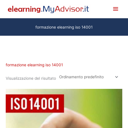
Vai
Men
al
princ
contenuto
formazione elearning iso 14001
formazione elearning iso 14001
Visualizzazione del risultato