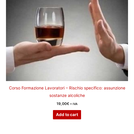
Corso Formazione Lavoratori – Rischio specifico: assunzione
sostanze alcoliche
19,00
€
+ IVA
Add to cart