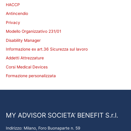
HACCP
Antincendio
Privacy
Modello Organizzativo 231/01
Disability Manager
Informazione ex art.36 Sicurezza sul lavoro
Addetti Attrezzature
Corsi Medical Devices
Formazione personalizzata
MY ADVISOR SOCIETA’ BENEFIT S.r.l.
Indirizzo: Milano, Foro Buonaparte n. 59