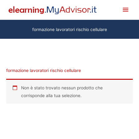
Vai
Men
al
princ
contenuto
formazione lavoratori rischio cellulare
formazione lavoratori rischio cellulare
Non è stato trovato nessun prodotto che
corrisponde alla tua selezione.