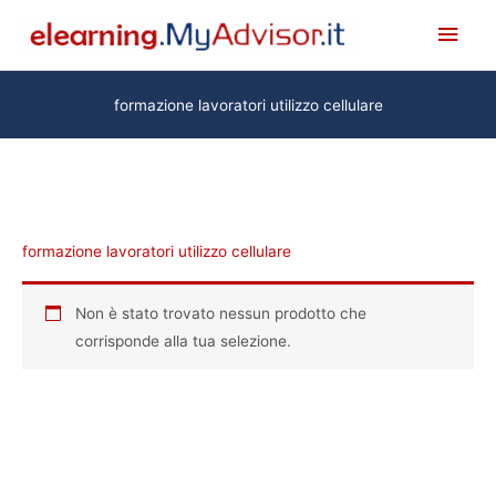
Vai
Men
al
princ
contenuto
formazione lavoratori utilizzo cellulare
formazione lavoratori utilizzo cellulare
Non è stato trovato nessun prodotto che
corrisponde alla tua selezione.