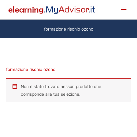
Vai
Men
al
princ
contenuto
formazione rischio ozono
formazione rischio ozono
Non è stato trovato nessun prodotto che
corrisponde alla tua selezione.