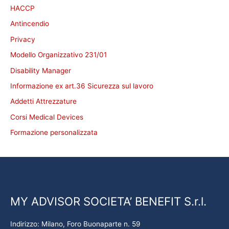
HACCP
Antincendio
Privacy
Modello Organizzativo 231/01
Disability Manager
Informazione ex art.36 Sicurezza sul lavoro
Addetti Attrezzature
Corsi Medical Devices
Formazione personalizzata
MY ADVISOR SOCIETA’ BENEFIT S.r.l.
Indirizzo: Milano, Foro Buonaparte n. 59