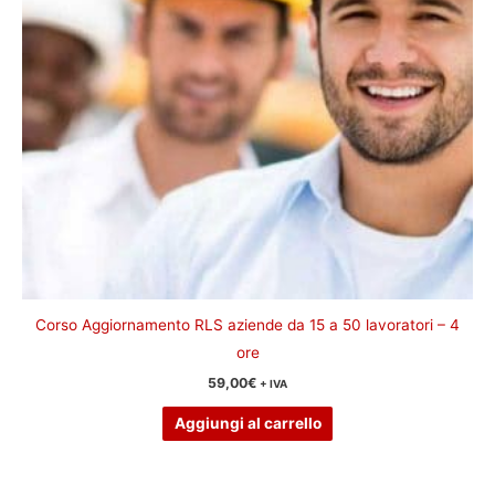
Corso Aggiornamento RLS aziende da 15 a 50 lavoratori – 4
ore
59,00
€
+ IVA
Aggiungi al carrello