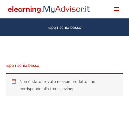
Vai
Men
al
princ
contenuto
rspp rischio basso
rspp rischio basso
Non è stato trovato nessun prodotto che
corrisponde alla tua selezione.