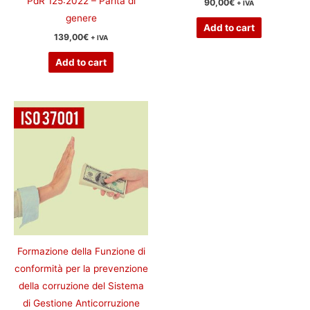
PdR 125:2022 – Parità di
90,00
€
+ IVA
genere
Add to cart
139,00
€
+ IVA
Add to cart
Formazione della Funzione di
conformità per la prevenzione
della corruzione del Sistema
di Gestione Anticorruzione