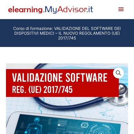
Vai
Men
al
princ
contenuto
Corso di formazione: VALIDAZIONE DEL SOFTWARE DEI
DISPOSITIVI MEDICI – IL NUOVO REGOLAMENTO (UE)
2017/745
Corso
di
formazione:
VALIDAZIONE
DEL
SOFTWARE
DEI
DISPOSITIVI
MEDICI
-