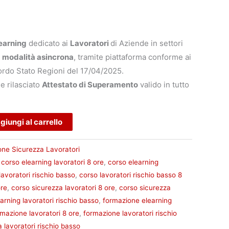
earning
dedicato ai
Lavoratori
di Aziende in settori
n
modalità asincrona
, tramite piattaforma conforme ai
ccordo Stato Regioni del 17/04/2025.
e rilasciato
Attestato di Superamento
valido in tutto
Alternative:
giungi al carrello
one Sicurezza Lavoratori
,
corso elearning lavoratori 8 ore
,
corso elearning
lavoratori rischio basso
,
corso lavoratori rischio basso 8
ore
,
corso sicurezza lavoratori 8 ore
,
corso sicurezza
arning lavoratori rischio basso
,
formazione elearning
rmazione lavoratori 8 ore
,
formazione lavoratori rischio
 lavoratori rischio basso