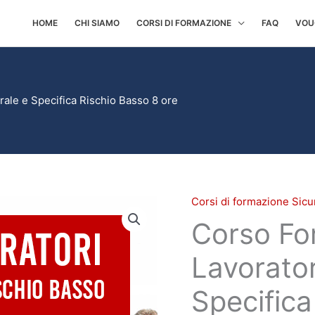
HOME
CHI SIAMO
CORSI DI FORMAZIONE
FAQ
VOU
ale e Specifica Rischio Basso 8 ore
Corsi di formazione Sicu
Corso
Corso Fo
Formazione
Sicurezza
Lavorator
Lavoratori
-
Specifica
Parte