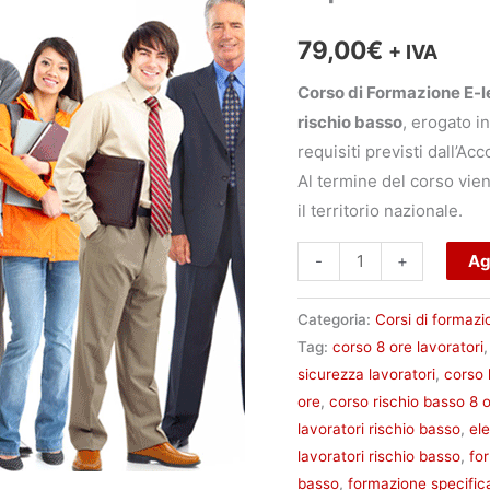
Generale
e
79,00
€
+ IVA
Specifica
Corso di Formazione E-l
Rischio
rischio basso
, erogato i
Basso
requisiti previsti dall’A
8
Al termine del corso vien
ore
il territorio nazionale.
quantità
Ag
-
+
Categoria:
Corsi di formazi
Tag:
corso 8 ore lavoratori
sicurezza lavoratori
,
corso 
ore
,
corso rischio basso 8 
lavoratori rischio basso
,
ele
lavoratori rischio basso
,
fo
basso
,
formazione specifica