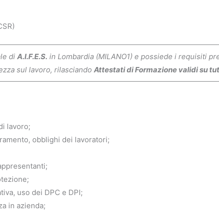
/CSR)
ale di
A.I.F.E.S.
in Lombardia (MILANO1) e possiede i requisiti prev
ezza sul lavoro, rilasciando
Attestati di Formazione validi su tutt
di lavoro;
amento, obblighi dei lavoratori;
rappresentanti;
otezione;
rativa, uso dei DPC e DPI;
za in azienda;