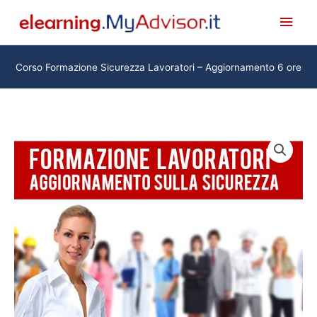
Vai
Men
al
princ
contenuto
Corso Formazione Sicurezza Lavoratori – Aggiornamento 6 ore
Corso
Formazione
Sicurezza
Lavoratori
-
Aggiornamento
6
ore
quantità