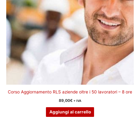
Corso Aggiornamento RLS aziende oltre i 50 lavoratori – 8 ore
89,00
€
+ IVA
Aggiungi al carrello