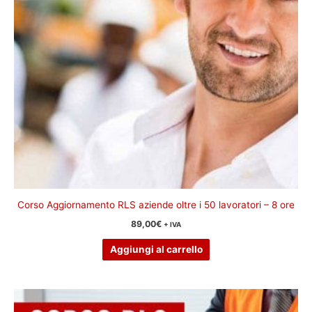
Corso Aggiornamento RLS aziende oltre i 50 lavoratori – 8 ore
89,00
€
+ IVA
Aggiungi al carrello