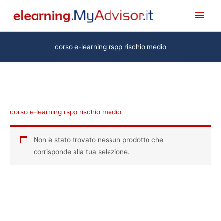
Vai
Men
al
princ
contenuto
corso e-learning rspp rischio medio
corso e-learning rspp rischio medio
Non è stato trovato nessun prodotto che
corrisponde alla tua selezione.