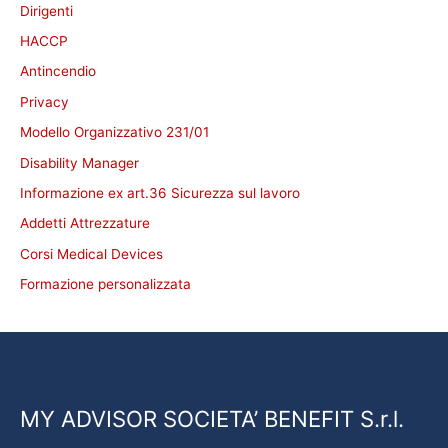
Dirigenti
HACCP
Antincendio
Privacy
Modello Organizzativo 231/01
Disability Manager
Informazione ex art.36 Sicurezza sul lavoro
Addetti Attrezzature
Corsi Medical Devices
Formazione personalizzata
MY ADVISOR SOCIETA’ BENEFIT S.r.l.