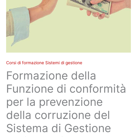
del
Sistema
di
Gestione
Anticorruzione
ISO
37001:2016
quantità
Corsi di formazione Sistemi di gestione
Formazione della
Funzione di conformità
per la prevenzione
della corruzione del
Sistema di Gestione