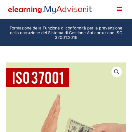
Vai
Men
al
princ
contenuto
Formazione della Funzione di conformità per la prevenzione
della corruzione del Sistema di Gestione Anticorruzione ISO
37001:2016
Formazione
della
Funzione
di
conformità
per
la
prevenzione
della
corruzione