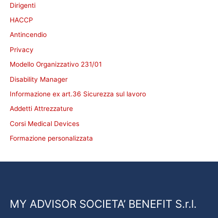
Dirigenti
HACCP
Antincendio
Privacy
Modello Organizzativo 231/01
Disability Manager
Informazione ex art.36 Sicurezza sul lavoro
Addetti Attrezzature
Corsi Medical Devices
Formazione personalizzata
MY ADVISOR SOCIETA’ BENEFIT S.r.l.