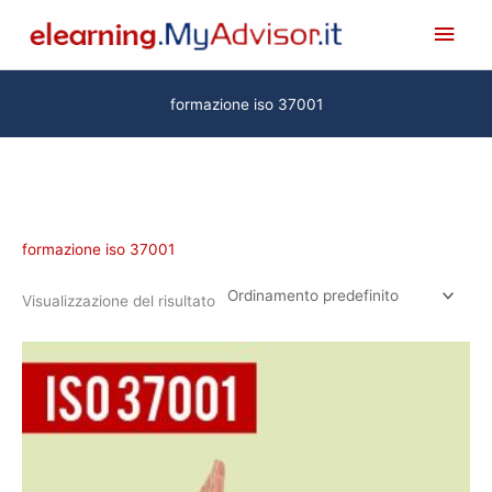
Vai
Men
al
princ
contenuto
formazione iso 37001
formazione iso 37001
Visualizzazione del risultato